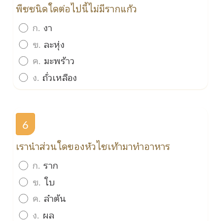
พืชชนิดใดต่อไปนี้ไม่มีรากแก้ว
ก.
งา
ข.
ละหุ่ง
ค.
มะพร้าว
ง.
ถั่วเหลือง
6
เรานำส่วนใดของหัวไชเท้ามาทำอาหาร
ก.
ราก
ข.
ใบ
ค.
ลำต้น
ง.
ผล