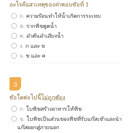
อะไรคือสาเหตุของคำตอบข้อที่ 1
ก.
ความร้อนทำให้น้ำเกิดการระเหย
ข.
รากพืชดูดน้ำ
ค.
ลำต้นลำเลียงน้ำ
ง.
ก และ ข
จ.
ข และ ค
3
ข้อใดต่อไปนี้
ไม่ถูกต้อง
ก.
ใบพืชสร้างอาหารให้พืช
ข.
ใบพืชเป็นส่วนของพืชที่รับแก๊สเข้าและนำ
แก๊สออกสู่ภายนอก