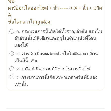
พืช
คาร์บอนไดออกไซด์ + น้ำ ------> X + น้ำ + แก๊ส
A
ข้อใดกล่าว
ไม่ถูกต้อง
ก.
กระบวนการนี้เกิดได้ทั้งราก, ลำต้น และใบ
ถ้าส่วนนั้นมีสีเขียวและอยู่ในตำแหน่งที่โดน
แสงได้
ข.
สาร X เมื่อทดสอบด้วยไอโอดีนจะเปลี่ยน
เป็นสีน้ำเงิน
ค.
แก๊ส A มีคุณสมบัติช่วยในการติดไฟ
ง.
กระบวนการนี้เกิดเฉพาะกลางวันที่มีแสง
เท่านั้น