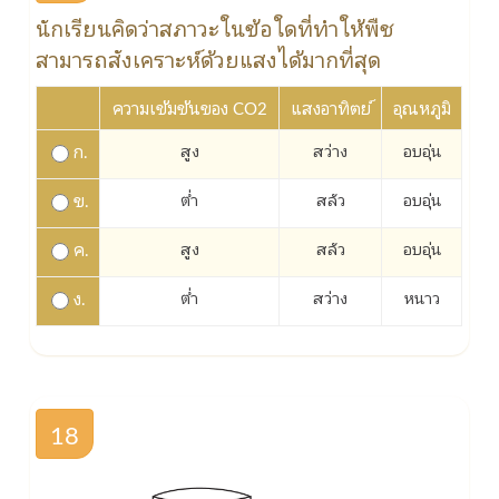
นักเรียนคิดว่าสภาวะในข้อใดที่ทำให้พืช
สามารถสังเคราะห์ด้วยแสงได้มากที่สุด
ความเข้มข้นของ CO2
แสงอาทิตย์
อุณหภูมิ
ก.
สูง
สว่าง
อบอุ่น
ข.
ต่ำ
สลัว
อบอุ่น
ค.
สูง
สลัว
อบอุ่น
ง.
ต่ำ
สว่าง
หนาว
18