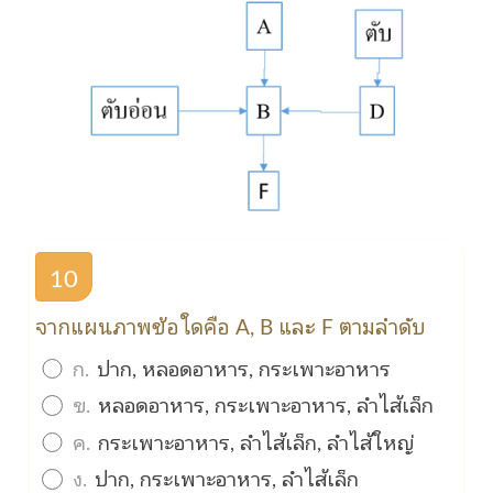
10
จากแผนภาพข้อใดคือ A, B และ F ตามลำดับ
ก.
ปาก, หลอดอาหาร, กระเพาะอาหาร
ข.
หลอดอาหาร, กระเพาะอาหาร, ลำไส้เล็ก
ค.
กระเพาะอาหาร, ลำไส้เล็ก, ลำไส้ใหญ่
ง.
ปาก, กระเพาะอาหาร, ลำไส้เล็ก