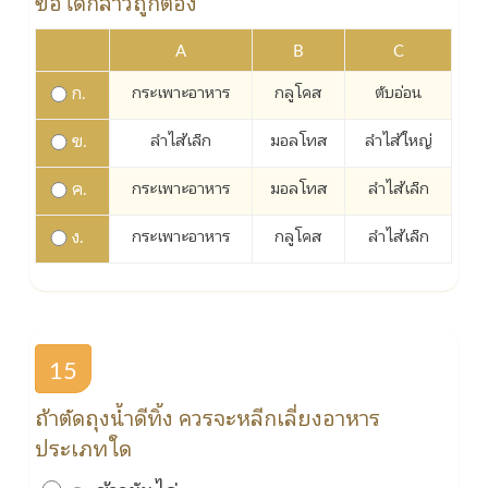
ข้อใดกล่าวถูกต้อง
A
B
C
ก.
กระเพาะอาหาร
กลูโคส
ตับอ่อน
ข.
ลำไส้เล็ก
มอลโทส
ลำไส้ใหญ่
ค.
กระเพาะอาหาร
มอลโทส
ลำไส้เล็ก
ง.
กระเพาะอาหาร
กลูโคส
ลำไส้เล็ก
15
ถ้าตัดถุงน้ำดีทิ้ง ควรจะหลีกเลี่ยงอาหาร
ประเภทใด