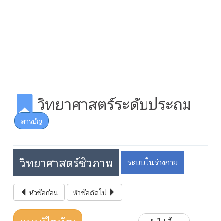
วิทยาศาสตร์ระดับประถม
สารบัญ
วิทยาศาสตร์ชีวภาพ
ระบบในร่างกาย
หัวข้อก่อน
หัวข้อถัดไป
แบบฝึกหัด: