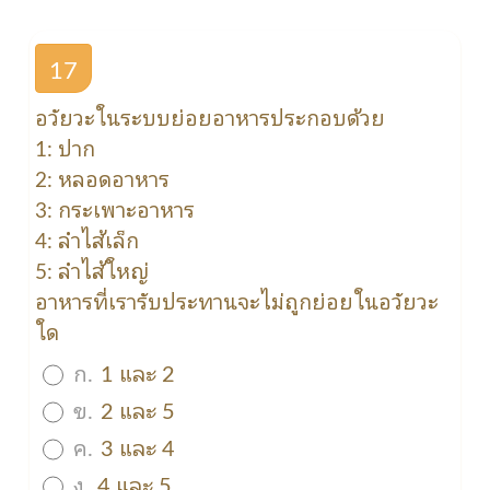
17
อวัยวะในระบบย่อยอาหารประกอบด้วย
1: ปาก
2: หลอดอาหาร
3: กระเพาะอาหาร
4: ลำไส้เล็ก
5: ลำไส้ใหญ่
อาหารที่เรารับประทานจะไม่ถูกย่อยในอวัยวะ
ใด
ก.
1 และ 2
ข.
2 และ 5
ค.
3 และ 4
ง.
4 และ 5