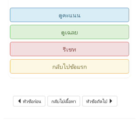
ดูคะแนน
ดูเฉลย
รีเซท
กลับไปข้อแรก
หัวข้อก่อน
กลับไปเนื้อหา
หัวข้อถัดไป