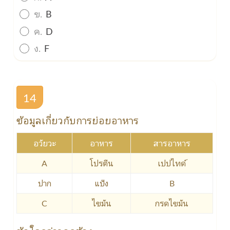
ข.
B
ค.
D
ง.
F
14
ข้อมูลเกี่ยวกับการย่อยอาหาร
อวัยวะ
อาหาร
สารอาหาร
A
โปรตีน
เปปไทด์
ปาก
แป้ง
B
C
ไขมัน
กรดไขมัน