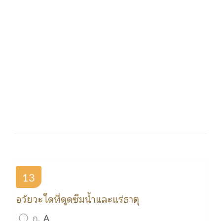
13
อวัยวะใดที่ดูดซีมน้ำและแร่ธาตุ
ก.
A