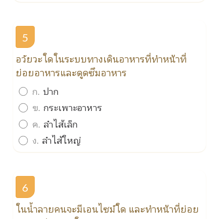
5
อวัยวะใดในระบบทางเดินอาหารที่ทำหน้าที่
ย่อยอาหารและดูดซึมอาหาร
ก.
ปาก
ข.
กระเพาะอาหาร
ค.
ลำไส้เล็ก
ง.
ลำไส้ใหญ่
6
ในน้ำลายคนจะมีเอนไซม์ใด และทำหน้าที่ย่อย