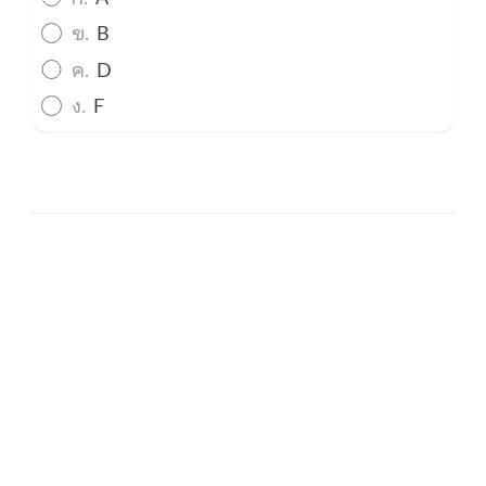
ข.
B
ค.
D
ง.
F