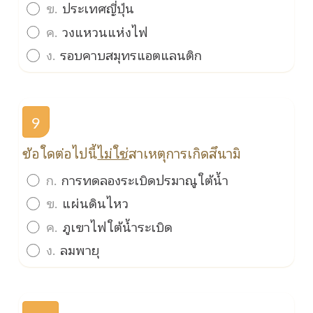
ข.
ประเทศญี่ปุ่น
ค.
วงแหวนแห่งไฟ
ง.
รอบคาบสมุทรแอตแลนติก
9
ข้อใดต่อไปนี้
ไม่ใช่
สาเหตุการเกิดสึนามิ
ก.
การทดลองระเบิดปรมาณูใต้น้ำ
ข.
แผ่นดินไหว
ค.
ภูเขาไฟใต้น้ำระเบิด
ง.
ลมพายุ