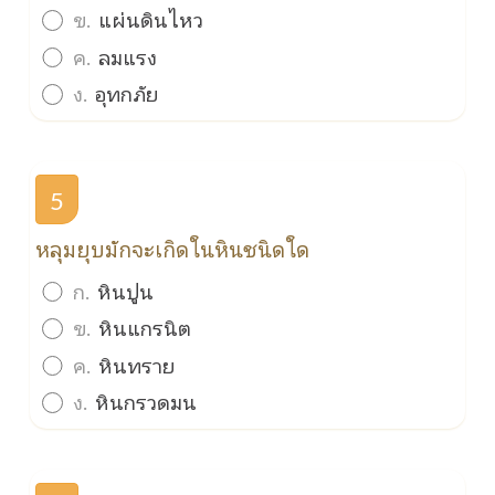
ข.
แผ่นดินไหว
ค.
ลมแรง
ง.
อุทกภัย
5
หลุมยุบมักจะเกิดในหินชนิดใด
ก.
หินปูน
ข.
หินแกรนิต
ค.
หินทราย
ง.
หินกรวดมน