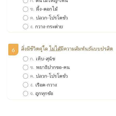
ข.
ผึ้ง-ดอกไม้
ค.
ปลวก-โปรโตซัว
ง.
กวาง-กระต่าย
สิ่งมีชีวิตคู่ใด
ไม่ได้
มีความสัมพันธ์แบบปรสิต
6
ก.
เห็บ-สุนัข
ข.
พยาธิปากขอ-คน
ค.
ปลวก-โปรโตซัว
ง.
เรือด-กวาง
จ.
ถูกทุกข้อ