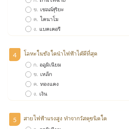
ข.
เซลล์สุริยะ
ค.
ไดนาโม
ง.
แบตเตอรี
โลหะในข้อใดนำไฟฟ้าได้ดีที่สุด
4
ก.
อลูมิเนียม
ข.
เหล็ก
ค.
ทองแดง
ง.
เงิน
สายไฟฟ้าแรงสูง ทำจากวัสดุชนิดใด
5
ก.
อลูมิเนียม