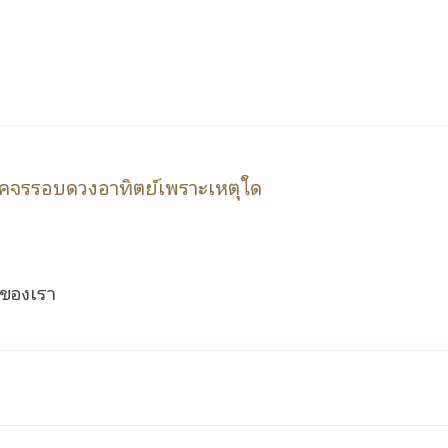
 โคจรรอบดวงอาทิตย์เพราะเหตุใด
ะของเรา