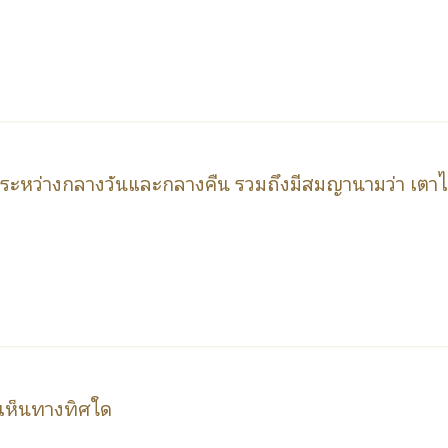
ากระหว่างกลางวันและกลางคืน รวมถึงมีสมญานามว่า เตา
ะเห็นทางทิศใด