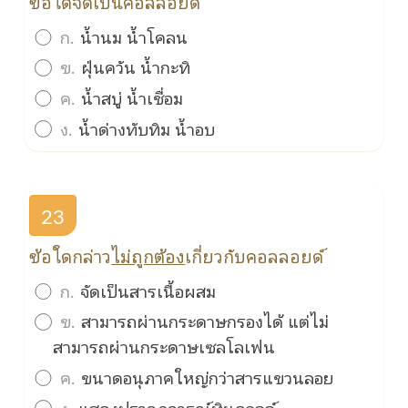
ข้อใดจัดเป็นคอลลอยด์
ก.
น้ำนม น้ำโคลน
ข.
ฝุ่นควัน น้ำกะทิ
ค.
น้ำสบู่ น้ำเชื่อม
ง.
น้ำด่างทับทิม น้ำอบ
23
ข้อใดกล่าว
ไม่ถูกต้อง
เกี่ยวกับคอลลอยด์
ก.
จัดเป็นสารเนื้อผสม
ข.
สามารถผ่านกระดาษกรองได้ แต่ไม่
สามารถผ่านกระดาษเซลโลเฟน
ค.
ขนาดอนุภาคใหญ่กว่าสารแขวนลอย
ง.
แสดงปรากฎการณ์ทินดอลล์