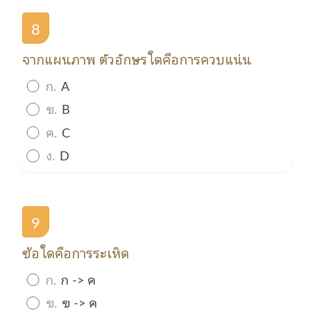
8
จากแผนภาพ ตัวอักษรใดคือการควบแน่น
ก.
A
ข.
B
ค.
C
ง.
D
9
ข้อใดคือการระเหิด
ก.
ก -> ค
ข.
ข -> ค