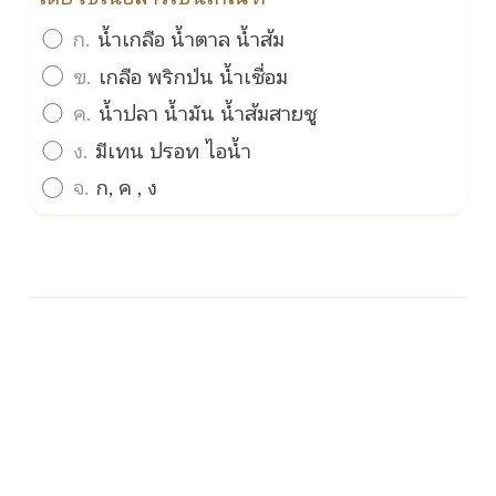
ก.
น้ำเกลือ น้ำตาล น้ำส้ม
ข.
เกลือ พริกป่น น้ำเชื่อม
ค.
น้ำปลา น้ำมัน น้ำส้มสายชู
ง.
มีเทน ปรอท ไอน้ำ
จ.
ก, ค , ง