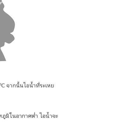
o
C จากนั้นไอน้ำที่ระเหย
ภูมิในอากาศต่ำ ไอน้ำจะ