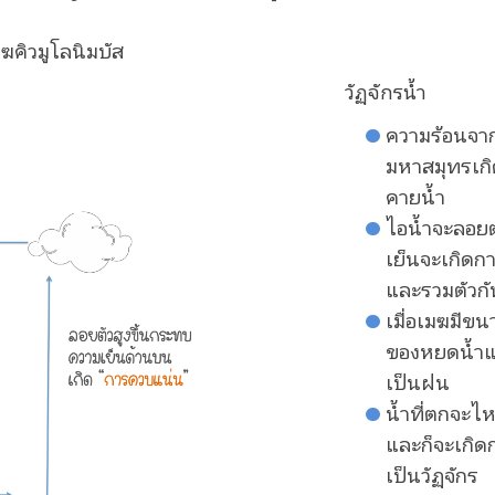
คิวมูโลนิมบัส
วัฏจักรน้ำ
ความร้อนจา
มหาสมุทรเก
คายน้ำ
ไอน้ำจะลอยต
เย็นจะเกิด
และรวมตัวกั
เมื่อเมฆมีข
ของหยดน้ำแ
เป็นฝน
น้ำที่ตกจะไ
และก็จะเกิ
เป็นวัฏจักร