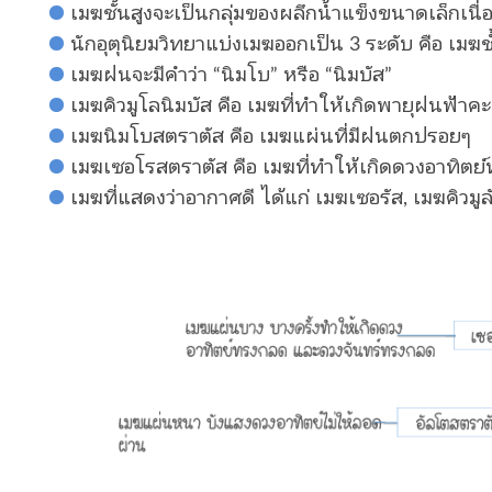
เมฆชั้นสูงจะเป็นกลุ่มของผลึกน้ำแข็งขนาดเล็กเนื่อ
นักอุตุนิยมวิทยาแบ่งเมฆออกเป็น 3 ระดับ คือ เมฆชั
เมฆฝนจะมีคำว่า “นิมโบ” หรือ “นิมบัส”
เมฆคิวมูโลนิมบัส คือ เมฆที่ทำให้เกิดพายุฝนฟ้าค
เมฆนิมโบสตราตัส คือ เมฆแผ่นที่มีฝนตกปรอยๆ
เมฆเซอโรสตราตัส คือ เมฆที่ทำให้เกิดดวงอาทิต
เมฆที่แสดงว่าอากาศดี ได้แก่ เมฆเซอรัส, เมฆคิวมูล