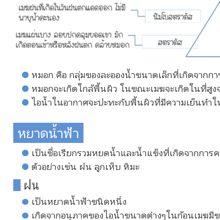
หมอก คือ กลุ่มของละอองน้ำขนาดเล็กที่เกิดจาก
หมอกจะเกิดใกล้พื้นผิว ในขณะเมฆจะเกิดในที่สู
ไอน้ำในอากาศจะปะทะกับพื้นผิวที่มีความเย็นทำ
หยาดน้ำฟ้า
เป็นชื่อเรียกรวมหยดน้ำและน้ำแข็งที่เกิดจากการ
ตัวอย่างเช่น ฝน ลูกเห็บ หิมะ
ฝน
เป็นหยาดน้ำฟ้าชนิดหนึ่ง
เกิดจากอนุภาคของไอน้ำขนาดต่างๆในก้อนเมฆมีข