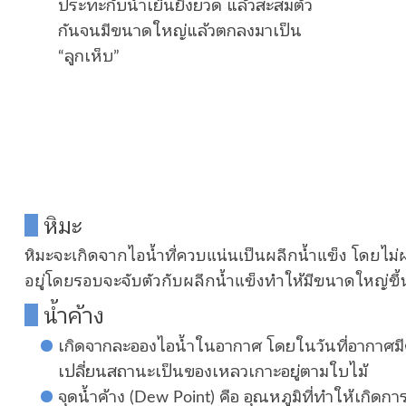
ประทะกับน้ำเย็นยิ่งยวด แล้วสะสมตัว
กันจนมีขนาดใหญ่แล้วตกลงมาเป็น
“ลูกเห็บ”
หิมะ
หิมะจะเกิดจากไอน้ำที่ควบแน่นเป็นผลึกน้ำแข็ง โดยไม่
อยู่โดยรอบจะจับตัวกับผลึกน้ำแข็งทำให้มีขนาดใหญ่ขึ้น
น้ำค้าง
เกิดจากละอองไอน้ำในอากาศ โดยในวันที่อากาศมี
เปลี่ยนสถานะเป็นของเหลวเกาะอยู่ตามใบไม้
จุดน้ำค้าง (Dew Point) คือ อุณหภูมิที่ทำให้เกิ