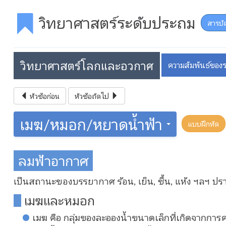
วิทยาศาสตร์ระดับประถม
สารบั
วิทยาศาสตร์โลกและอวกาศ
ความสัมพันธ์ขอ
หัวข้อก่อน
หัวข้อถัดไป
เมฆ/หมอก/หยาดน้ำฟ้า
แบบฝึกหัด
ลมฟ้าอากาศ
เป็นสถานะของบรรยากาศ ร้อน, เย็น, ชื้น, แห้ง ฯลฯ ป
เมฆและหมอก
เมฆ คือ กลุ่มของละอองน้ำขนาดเล็กที่เกิดจากก