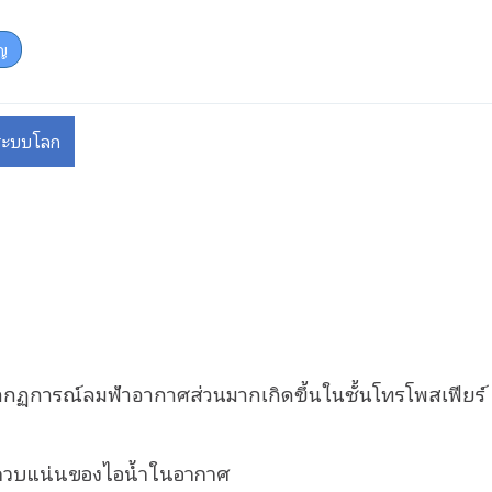
ญ
งระบบโลก
รากฏการณ์ลมฟ้าอากาศส่วนมากเกิดขึ้นในชั้นโทรโพสเฟียร์
ารควบแน่นของไอน้ำในอากาศ