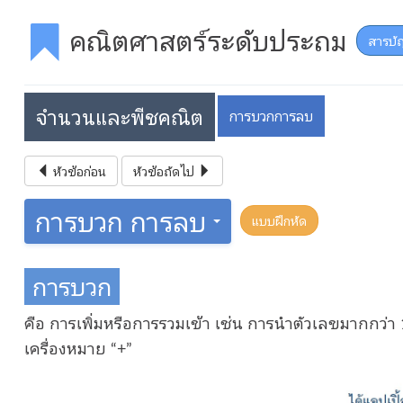
คณิตศาสตร์ระดับประถม
สารบั
จำนวนและพีชคณิต
การบวกการลบ
หัวข้อก่อน
หัวข้อถัดไป
การบวก การลบ
แบบฝึกหัด
การบวก
คือ การเพิ่มหรือการรวมเข้า เช่น การนำตัวเลขมากกว่
เครื่องหมาย “+”