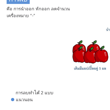
คือ การนำออก หักออก ลดจำนวน
เครื่องหมาย “-”
การลบทำได้ 2 แบบ
แนวนอน