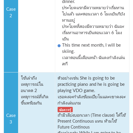
dinner.
ประโยคแรกมีความหมายว่าเริ่มทาน
Case
ไปแล้ว และตอนเวลา 6 โมงเย็นก็ยัง
2
ทานอยู่
ประโยคที่สองมีความหมายว่า ฉันจะ
เริ่มทานอาหารเย็นตอนเวลา 6 โมง
เย็น
This time next month, I will be
skiing.
เวลาตอนนี้เดือนหน้า ฉันคงกำลังเล่น
สกี
ใช้เล่าถึง
ตัวอย่างเช่น She is going to be
เหตุการณ์ใน
practicing piano and he is going be
อนาคต 2
playing VDO game.
เหตุการณ์ที่เกิด
เธอคงจะกำลังซ้อมเปียโนและเขาคงจะ
ขึ้นพร้อมกัน
กำลังเล่นเกม
ข้อควรรู้
Case
ถ้ามีวลีบ่งบอกเวลา (Time clause) ให้ใช้
Present Continuous แทน ห้ามใช้
3
Future Continous
ตัวอย่างเช่น While I
am going to be