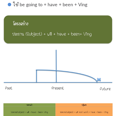
ใช้ be going to + have + been + Ving