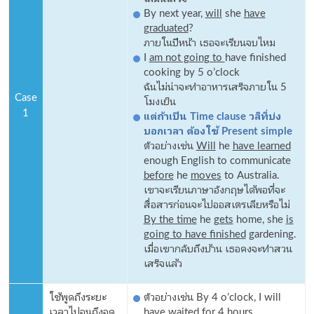
By next year,
will
she
have
graduated
?
ภายในปีหน้า เธอจะเรียนจบไหม
I
am not going to
have finished
cooking by 5 o’clock
ฉันไม่น่าจะทำอาหารเสร็จภายใน 5
Case
โมงเย็น
1
แต่ถ้าเป็น Time clause วลีที่บ่ง
บอกเวลา ต้องใช้ Present simple
ตัวอย่างเช่น
Will
he
have learned
enough English to communicate
before
he
moves
to Australia.
เขาจะเรียนภาษาอังกฤษได้พอที่จะ
สื่อสารก่อนจะไปออสเตรเลียหรือไม่
By the time
he
gets
home, she
is
going to have finished
gardening.
เมื่อเขากลับถึงบ้าน เธอคงจะทำสวน
เสร็จแล้ว
ใช้พูดถึงระยะ
ตัวอย่างเช่น By 4 o’clock, I will
เวลาไปจนถึงจุด
have waited for 4 hours.