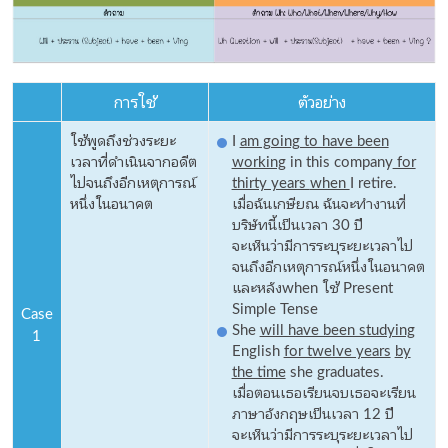
การใช้
ตัวอย่าง
ใช้พูดถึงช่วงระยะ
I
am going to have been
เวลาที่ดำเนินจากอดีต
working
in this company
for
ไปจนถึงอีกเหตุการณ์
thirty years
when
I retire.
หนึ่งในอนาคต
เมื่อฉันเกษียณ ฉันจะทำงานที่
บริษัทนี้เป็นเวลา 30 ปี
จะเห็นว่ามีการระบุระยะเวลาไป
จนถึงอีกเหตุการณ์หนึ่งในอนาคต
และหลังwhen ใช้ Present
Simple Tense
Case
She
will have been studying
1
English
for twelve years
by
the time
she graduates.
เมื่อตอนเธอเรียนจบเธอจะเรียน
ภาษาอังกฤษเป็นเวลา 12 ปี
จะเห็นว่ามีการระบุระยะเวลาไป