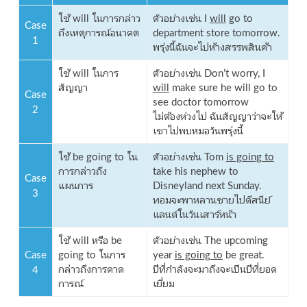
ใช้ will ในการกล่าว
ตัวอย่างเช่น I
will
go to
Case
ถึงเหตุการณ์อนาคต
department store tomorrow.
1
พรุ่งนี้ฉันจะไปห้างสรรพสินค้า
ใช้ will ในการ
ตัวอย่างเช่น Don’t worry, I
สัญญา
will
make sure he will go to
Case
see doctor tomorrow
2
ไม่ต้องห่วงไป ฉันสัญญาว่าจะให้
เขาไปพบหมอวันพรุ่งนี้
ใช้ be going to ใน
ตัวอย่างเช่น Tom
is going to
การกล่าวถึง
take his nephew to
Case
แผนการ
Disneyland next Sunday.
3
ทอมจะพาหลานชายไปดีสนีย์
แลนด์ในวันเสาร์หน้า
ใช้ will หรือ be
ตัวอย่างเช่น The upcoming
Case
going to ในการ
year
is going to
be great.
4
กล่าวถึงการคาด
ปีที่กำลังจะมาถึงจะเป็นปีที่ยอด
การณ์
เยี่ยม