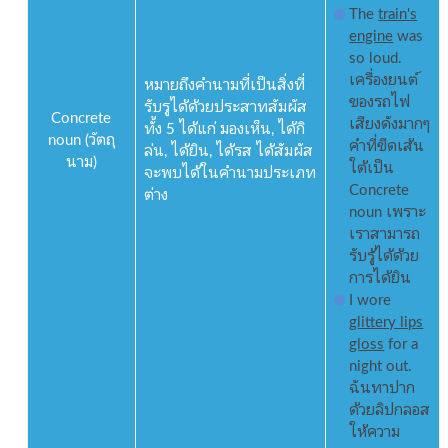
The
train's
engine
was
so loud.
เครื่องยนต์
หมายถึงคำนามที่เป็นสิ่งที่
ของรถไฟ
รับรูได้ด้วยประสาทสัมผัส
Concrete
เสียงดังมากๆ
ทั้ง 5 ได้แก่ มองเห็น, ได้กิ
noun (วัตถุ
คำที่ขีดเส้น
ล่น, ได้ยิน, ได้รส ได้สัมผัส
นาม)
ใต้เป็น
จะพบได้ในคำนามประเภท
Concrete
ต่าง
noun เพราะ
เราสามารถ
รับรู้ได้ด้วย
การได้ยิน
I wore
glittery lips
gloss
for a
night out.
ฉันทาปาก
ด้วยลิปกลอส
ให้ความ