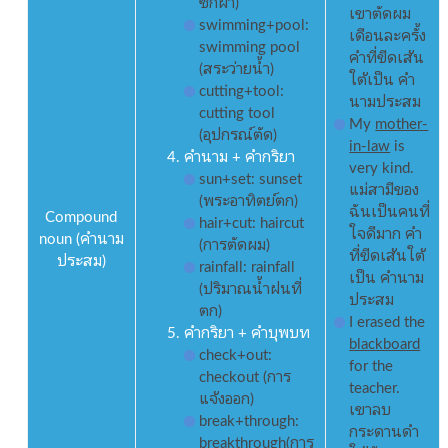
ซักผ้า)
เขาตัดผม
swimming+pool:
เดือนละครั้ง
swimming pool
คำที่ขีดเส้น
(สระว่ายน้ำ)
ใต้เป็น คำ
cutting+tool:
นามประสม
cutting tool
My
mother-
(อุปกรณ์ตัด)
in-law
is
คำนาม + คำกริยา
very kind.
sun+set: sunset
แม่สามีของ
(พระอาทิตย์ตก)
ฉันเป็นคนที่
Compound
hair+cut: haircut
ใจดีมาก คำ
noun (คำนาม
(การตัดผม)
ที่ขีดเส้นใต้
ประสม)
rainfall: rainfall
เป็น คำนาม
(ปริมาณน้ำฝนที่
ประสม
ตก)
I erased the
คำกริยา + คำบุพบท
blackboard
check+out:
for the
checkout (การ
teacher.
แจ้งออก)
เขาลบ
break+through:
กระดานดำ
breakthrough(การ