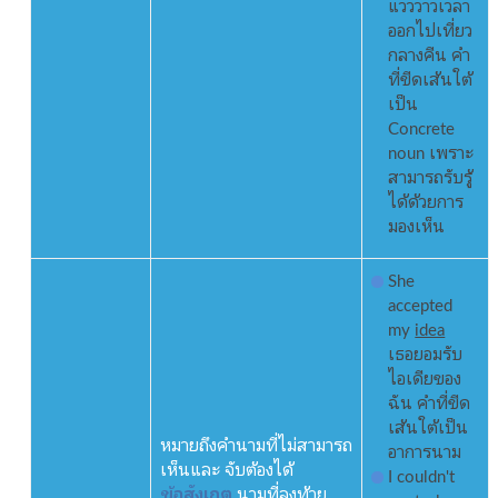
แวววาวเวลา
ออกไปเที่ยว
กลางคืน คำ
ที่ขีดเส้นใต้
เป็น
Concrete
noun เพราะ
สามารถรับรู้
ได้ด้วยการ
มองเห็น
She
accepted
my
idea
เธอยอมรับ
ไอเดียของ
ฉัน คำที่ขีด
เส้นใต้เป็น
หมายถึงคำนามที่ไม่สามารถ
อาการนาม
เห็นและ จับต้องได้
I couldn't
ข้อสังเกต
นามที่ลงท้าย