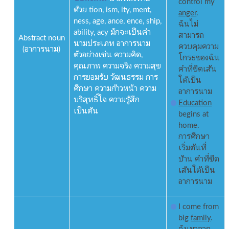
control my
ด้วย tion, ism, ity, ment,
anger
.
ness, age, ance, ence, ship,
ฉันไม่
ability, acy มักจะเป็นคำ
สามารถ
Abstract noun
นามประเภท อาการนาม
ควบคุมความ
(อาการนาม)
ตัวอย่างเช่น ความคิด,
โกรธของฉัน
คุณภาพ ความจริง ความสุข
คำที่ขีดเส้น
การยอมรับ วัฒนธรรม การ
ใต้เป็น
ศึกษา ความก้าวหน้า ความ
อาการนาม
บริสุทธิ์ใจ ความรู้สึก
Education
เป็นต้น
begins at
home.
การศึกษา
เริ่มต้นที่
บ้าน คำที่ขีด
เส้นใต้เป็น
อาการนาม
I come from
big
family
.
ฉันมาจาก