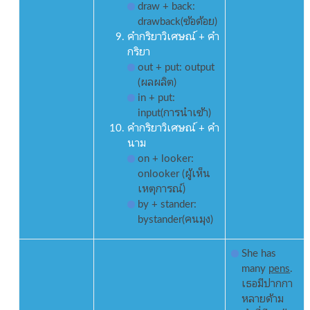
draw + back:
drawback(ข้อด้อย)
คำกริยาวิเศษณ์ + คำ
กริยา
out + put: output
(ผลผลิต)
in + put:
input(การนำเข้า)
คำกริยาวิเศษณ์ + คำ
นาม
on + looker:
onlooker (ผู้เห็น
เหตุการณ์)
by + stander:
bystander(คนมุง)
She has
many
pens
.
เธอมีปากกา
หลายด้าม