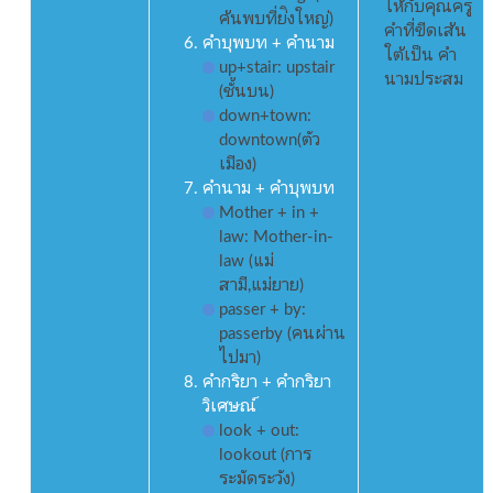
ให้กับคุณครู
ค้นพบที่ย่ิงใหญ่)
คำที่ขีดเส้น
คำบุพบท + คำนาม
ใต้เป็น คำ
up+stair: upstair
นามประสม
(ชั้นบน)
down+town:
downtown(ตัว
เมือง)
คำนาม + คำบุพบท
Mother + in +
law: Mother-in-
law (แม่
สามี,แม่ยาย)
passer + by:
passerby (คนผ่าน
ไปมา)
คำกริยา + คำกริยา
วิเศษณ์
look + out:
lookout (การ
ระมัดระวัง)