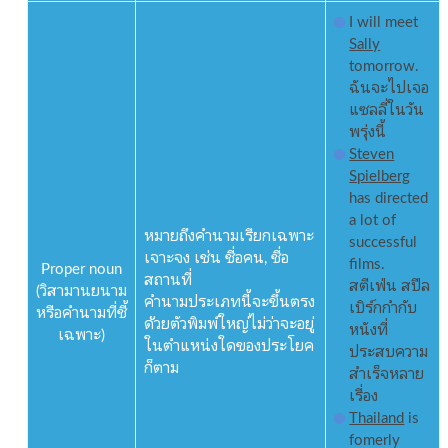
I will meet
Sally
tomorrow.
ฉันจะไปเจอ
แซลลี่ในวัน
พรุ่งนี้
Steven
Spielberg
has directed
a lot of
หมายถึงคำนามเรียกเฉพาะ
successful
เจาะจง เช่น ชื่อคน, ชื่อ
films.
Proper noun
สถานที่
สตีเฟ่น สปีล
(วิสามานยนาม
คำนามประเภทนี้จะขึ้นตรง
เบิร์กกำกับ
หรือคำนามที่ชี้
ด้วยตัวพิมพ์ใหญ่ไม่ว่าจะอยู่
หนังที่
เฉพาะ)
ในตำแหน่งใดของประโยค
ประสบความ
ก็ตาม
สำเร็จหลาย
เรื่อง
Thailand
is
fomerly