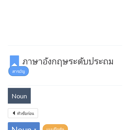
ภาษาอังกฤษระดับประถม
สารบัญ
Noun
หัวข้อก่อน
Noun
แบบฝึกหัด