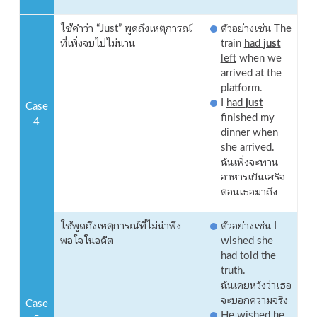
ใช้คำว่า “Just” พูดถึงเหตุการณ์
ตัวอย่างเช่น The
ที่เพิ่งจบไปไม่นาน
train
had
just
left
when we
arrived at the
platform.
I
had
just
Case
finished
my
4
dinner when
she arrived.
ฉันเพิ่งจะทาน
อาหารเย็นเสร็จ
ตอนเธอมาถึง
ใช้พูดถึงเหตุการณ์ที่ไม่น่าพึง
ตัวอย่างเช่น I
พอใจในอดีต
wished she
had told
the
truth.
ฉันเคยหวังว่าเธอ
จะบอกความจริง
Case
He wished he