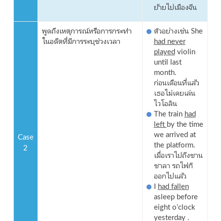
ย้ายไปเมืองจีน
พูดถึงเหตุการณ์หรือการกระทำ
ตัวอย่างเช่น She
ในอดีตที่มีการระบุช่วงเวลา
had never
played
violin
until last
month.
ก่อนเดือนที่แล้ว
เธอไม่เคยเล่น
ไวโอลิน
The train
had
left
by the time
we arrived at
Case
the platform.
2
เมื่อเราไปถึงชาน
ชาลา รถไฟก็
ออกไปแล้ว
I
had fallen
asleep before
eight o’clock
yesterday .