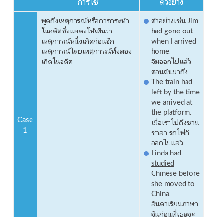
การใช้
ตัวอย่าง
พูดถึงเหตุการณ์หรือการกระทำ
ตัวอย่างเช่น Jim
ในอดีตซึ่งแสดงให้เห็นว่า
had gone
out
เหตุการณ์หนึ่งเกิดก่อนอีก
when I arrived
เหตุการณ์โดยเหตุการณ์ทั้งสอง
home.
เกิดในอดีต
จิมออกไปแล้ว
ตอนฉันมาถึง
The train
had
left
by the time
we arrived at
the platform.
Case
เมื่อเราไปถึงชาน
1
ชาลา รถไฟก็
ออกไปแล้ว
Linda
had
studied
Chinese before
she moved to
China.
ลินดาเรียนภาษา
จีนก่อนที่เธอจะ