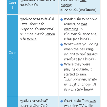
Case
ระทำในอดีต
playing
.
1
ฉันกำลังเล่น (เกิดในอดีต)
พูดถึงการกระทำที่ยังไม่
ตัวอย่างเช่น When we
เสร็จแต่ถูกขัดด้วย
arrived, he
was
เหตุการณ์อีกเหตุการณ์
watching
TV.
หนึ่ง มักจะมีคำว่า
When
เมื่อเรามาถึงเขากำลังดู
หรือ
While
ทีวีอยู่ (เกิดในอดีต)
What
were
you
doing
when the bell rang?
Case
คุณกำลังทำอะไรอยู่ตอน
2
กระดิ่งดัง (เกิดในอดีต)
While they were
playing outside, it
started to rain.
ในขณะที่พวกเขากำลัง
เล่นอยู่ข้างนอกจู่ๆฝนก็
ตกลงมา (เกิดในอดีต)
พูดถึงการกระทำหรือ
ตัวอย่างเช่น Tom
was
เหตุการณ์ในอดีต 2
watching
TV while