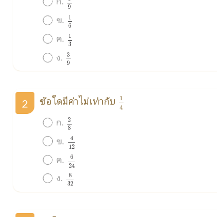
ก.
9
1
6
ข.
1
6
1
3
ค.
1
3
3
9
ง.
3
9
1
4
ข้อใดมีค่าไม่เท่ากับ
1
2
4
2
8
ก.
2
8
4
12
ข.
4
12
6
24
ค.
6
24
8
32
ง.
8
32