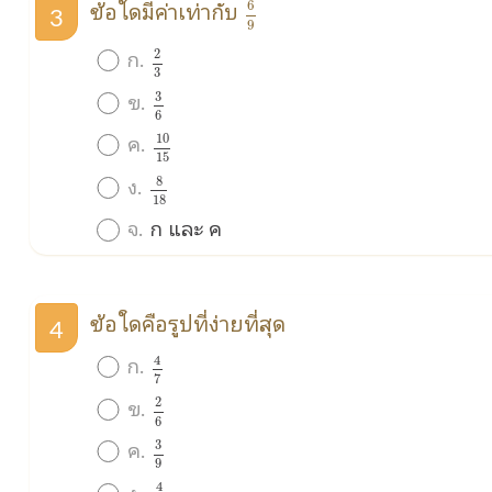
6
9
ข้อใดมีค่าเท่ากับ
6
3
9
2
3
ก.
2
3
3
6
ข.
3
6
10
15
ค.
10
15
8
18
ง.
8
18
จ.
ก และ ค
ข้อใดคือรูปที่ง่ายที่สุด
4
4
7
ก.
4
7
2
6
ข.
2
6
3
9
ค.
3
9
4
10
ง.
4